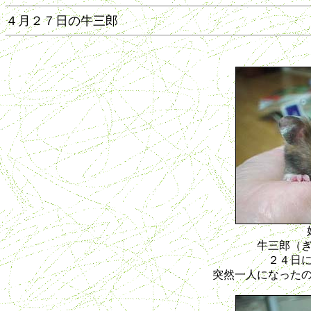
４月２７日の牛三郎
牛三郎（
２４日
突然一人になった