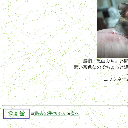
最初「黒白ぶち」と
濃い茶色なのでちょっと
ニックネー
or
過去の牛ちゃん
or
次へ